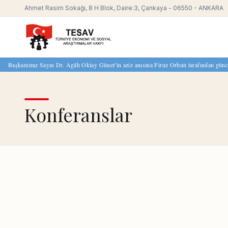
Ahmet Rasim Sokağı, 8 H Blok, Daire:3, Çankaya - 06550 - ANKARA
Başkanımız Sayın Dr. Agâh Oktay Güner'in aziz anısına Firuz Orhun tarafından güncell
Konferanslar