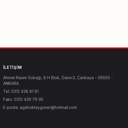
İLETIŞIM
Ahmet Rasim Sokağı, 8 H Blok, Daire:3, Çankaya - 06550 -
ANKARA
Tel:
0312 438 81 81
Faks: 0312 439 79 95
E-posta:
agahoktayguner@hotmail.com