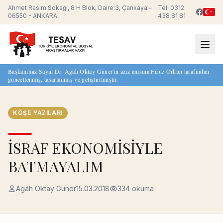
Ahmet Rasim Sokağı, 8 H Blok, Daire:3, Çankaya -
Tel: 0312
06550 - ANKARA
438 81 81
Başkanımız Sayın Dr. Agâh Oktay Güner'in aziz anısına Firuz Orhun tarafından
güncellenmiş, tasarlanmış ve geliştirilmiştir.
KÖŞE YAZILARI
İSRAF EKONOMİSİYLE
BATMAYALIM
Agâh Oktay Güner
15.03.2018
334 okuma