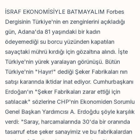
İSRAF EKONOMİSİYLE BATMAYALIM Forbes
Dergisinin Türkiye'nin en zenginlerini açıkladığı
gün, Adana'da 81 yaşındaki bir kadın
ödeyemediği su borcu yüzünden kapatılan
sayaçtaki mührü kırdığı için gözaltına alındı. İşte
Türkiye'nin yürek yaralayan görünüşü. Bütün
Türkiye'nin "Hayır!" dediği Şeker Fabrikaları nın
satışı kararında iktidar inat ediyor. Cumhurbaşkanı
Erdoğan'ın "Şeker Fabrikaları zarar ettiği için
satılacak" sözlerine CHP'nin Ekonomiden Sorumlu
Genel Başkan Yardımcısı A. Erdoğdu şöyle karşılık
verdi: "Saray, harcamalarında 30'da bir oranında
tasarruf etse şeker sanayimiz ve bu fabrikalardan