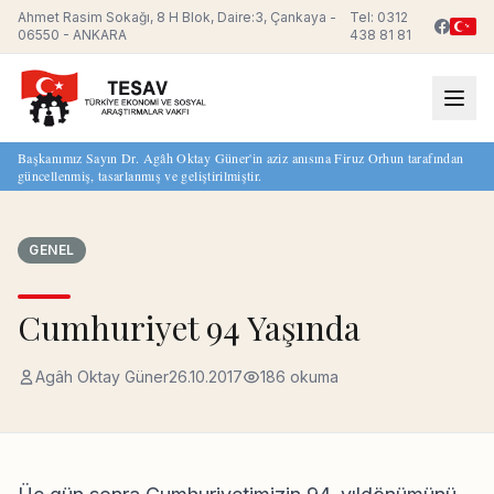
Ahmet Rasim Sokağı, 8 H Blok, Daire:3, Çankaya -
Tel: 0312
06550 - ANKARA
438 81 81
Başkanımız Sayın Dr. Agâh Oktay Güner'in aziz anısına Firuz Orhun tarafından
güncellenmiş, tasarlanmış ve geliştirilmiştir.
GENEL
Cumhuriyet 94 Yaşında
Agâh Oktay Güner
26.10.2017
186 okuma