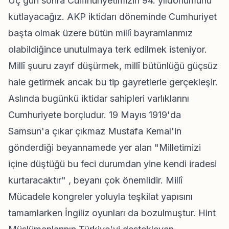
Üç gün sonra Cumhuriyetimizin 94. yıldönümünü
kutlayacağız. AKP iktidarı döneminde Cumhuriyet
başta olmak üzere bütün millî bayramlarımız
olabildiğince unutulmaya terk edilmek isteniyor.
Millî şuuru zayıf düşürmek, millî bütünlüğü güçsüz
hale getirmek ancak bu tip gayretlerle gerçekleşir.
Aslında bugünkü iktidar sahipleri varlıklarını
Cumhuriyete borçludur. 19 Mayıs 1919'da
Samsun'a çıkar çıkmaz Mustafa Kemal'in
gönderdiği beyannamede yer alan "Milletimizi
içine düştüğü bu feci durumdan yine kendi iradesi
kurtaracaktır" , beyanı çok önemlidir. Millî
Mücadele kongreler yoluyla teşkilat yapısını
tamamlarken İngiliz oyunları da bozulmuştur. Hint