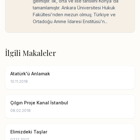
gelmiştir. İlk, orta ve lise tahsilini Konya'da
tamamlamıştır. Ankara Üniversitesi Hukuk
Fakültesi'nden mezun olmuş; Türkiye ve
Ortadoğu Amme İdaresi Enstitüsü'n...
İlgili Makaleler
Atatürk'ü Anlamak
10.11.2018
Çılgın Proje Kanal İstanbul
08.02.2018
Elimizdeki Taşlar
07.12.2017